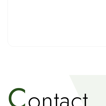
C
ontact